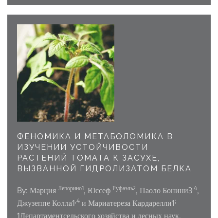
ФЕНОМИКА И МЕТАБОЛОМИКА В
ИЗУЧЕНИИ УСТОЙЧИВОСТИ
РАСТЕНИЙ ТОМАТА К ЗАСУХЕ,
ВЫЗВАННОЙ ГИДРОЛИЗАТОМ БЕЛКА
Лепорино1
Руфаэль2
,4
By:
Марция
, Юссеф
, Паоло Бонини3
,
,4
;
Джузеппе Колла1
и Мариатереза Кардарелли1
1Департамент
сельского хозяйства и лесных наук,