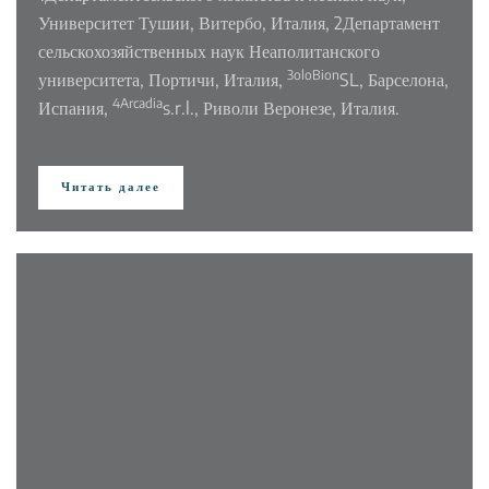
Университет Тушии, Витербо, Италия,
2Департамент
сельскохозяйственных наук Неаполитанского
3oloBion
университета, Портичи, Италия,
SL, Барселона,
4Arcadia
Испания,
s.r.l., Риволи Веронезе, Италия.
Читать далее