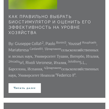
КАК ПРАВИЛЬНО ВЫБРАТЬ
БИОСТИМУЛЯТОР И ОЦЕНИТЬ ЕГО
ЭФФЕКТИВНОСТЬ НА УРОВНЕ
ХОЗЯЙСТВА
,2
Bonini3
Rouphael4
By: Giuseppe Colla1
, Paolo
, Youssef
,
Cardarelli1
1Департамент
Mariateresa
:
сельскохозяйственных
и лесных наук, Университет Тушии, Витербо, Италия,
2Arcadia
3oloBion
srl, Rivoli Veronese, Италия,
S.L.,
4Департамент
Барселона, Испания,
сельскохозяйственных
наук, Университет Неаполя "Federico II".
Читать далее