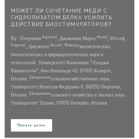
МОЖЕТ ЛИ СОЧЕТАНИЕ МЕДИ С
ГИДРОЛИЗАТОМ БЕЛКА УСИЛИТЬ
ДЕЙСТВИЕ БИОСТИМУЛЯТОРОВ?
Карилло1
Фуско1
By : Петрония
, Джованна Марта
, Юссеф
Руфаэль2
Колла3
1Кафедра
, Джузеппе
,
экологических,
биологических и фармацевтических наук и
технологий, Университет Кампании "Луиджи
Ванвителли", Виа Вивальди 43, 81100 Казерта,
2Департамент
Италия,
сельскохозяйственных наук,
Университет Неаполя Федерико II, 80055 Портичи,
3Департамент
Италия,
сельского хозяйства и лесных наук,
Университет Тушии, 01100 Витербо, Италия
Читать далее