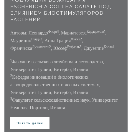
МОДУЛЯЦИЯ ВЫЖИВАНИЯ
ESCHERICHIA COLI НА САЛАТЕ ПОД
ВЛИЯНИЕМ БИОСТИМУЛЯТОРОВ
РАСТЕНИЙ
Фиоре1
Кардарелли1
Авторы: Леонардо
, Мариатереза
,
Руцци2
Фикка2
Маурицио
, Анна Грация
,
Лузиателли2
Руфаэль3
Колла1
Франческа
, Юссеф
, Джузеппе
1
Факультет сельского хозяйства и лесоводства,
Университет Тушии, Витербо, Италия
2
Кафедра инноваций в биологических,
агропродовольственных и лесных системах,
Университет Тушии, Витербо, Италия
3
Факультет сельскохозяйственных наук, Университет
Неаполя, Портичи, Италия
Читать далее