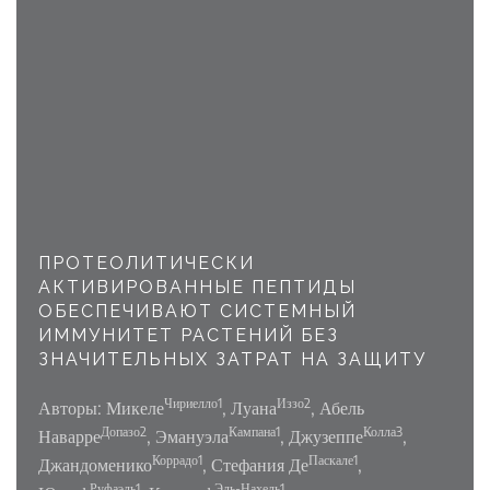
ПРОТЕОЛИТИЧЕСКИ
АКТИВИРОВАННЫЕ ПЕПТИДЫ
ОБЕСПЕЧИВАЮТ СИСТЕМНЫЙ
ИММУНИТЕТ РАСТЕНИЙ БЕЗ
ЗНАЧИТЕЛЬНЫХ ЗАТРАТ НА ЗАЩИТУ
Чириелло1
Иззо2
Авторы: Микеле
, Луана
, Абель
Допазо2
Кампана1
Колла3
Наварре
, Эмануэла
, Джузеппе
,
Коррадо1
Паскале1
Джандоменико
, Стефания Де
,
Руфаэль1
Эль-Нахель1