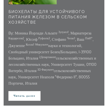
БИОХЕЛАТЫ ДЛЯ УСТОЙЧИВОГО
ПИТАНИЯ ЖЕЛЕЗОМ В СЕЛЬСКОМ
ХОЗЯЙСТВЕ
Зулуага1
By: Моника Йорлади Альзате
, Мариатереза
Кардарелли2
Руфаэль3
Ческо1
Пий1*
, Юссеф
, Стефано
, Ваш
,
Колла1
1Факультет
Джузеппе
науки и технологий,
Свободный университет Бозен/Больцано, I-39100
2Департамент
Больцано, Италия
сельскохозяйственных и
лесохозяйственных наук, Университет Тушии, 01100
3D Факультет
Витербо, Италия
сельскохозяйственных
наук, Университет Неаполя "Федерико II", 80055
Портичи, Италия
Читать далее