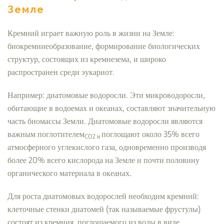
Земле
Кремний играет важную роль в жизни на Земле:
биокремниеобразование, формирование биологических
структур, состоящих из кремнезема, и широко
распространен среди эукариот.
Например: диатомовые водоросли. Эти микроводоросли,
обитающие в водоемах и океанах, составляют значительную
часть биомассы Земли. Диатомовые водоросли являются
важным поглотителем
поглощают около 35% всего
CO2 и
атмосферного углекислого газа, одновременно производя
более 20% всего кислорода на Земле и почти половину
органического материала в океанах.
Для роста диатомовых водорослей необходим кремний:
клеточные стенки диатомей (так называемые фрустулы)
состоят из кремния, поглощаемого из воды в виде