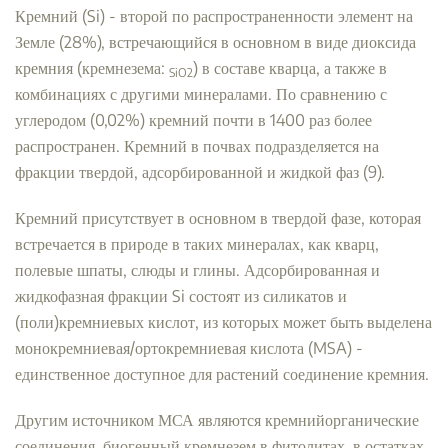
Кремний (Si) - второй по распространенности элемент на
Земле (28%), встречающийся в основном в виде диоксида
кремния (кремнезема:
) в составе кварца, а также в
SiO2
комбинациях с другими минералами. По сравнению с
углеродом (0,02%) кремний почти в 1400 раз более
распространен. Кремний в почвах подразделяется на
фракции твердой, адсорбированной и жидкой фаз (9).
Кремний присутствует в основном в твердой фазе, которая
встречается в природе в таких минералах, как кварц,
полевые шпаты, слюды и глины. Адсорбированная и
жидкофазная фракции Si состоят из силикатов и
(поли)кремниевых кислот, из которых может быть выделена
монокремниевая/ортокремниевая кислота (MSA) -
единственное доступное для растений соединение кремния.
Другим источником МСА являются кремнийорганические
соединения, биогенный кремнезем в фитолитах, в остатках