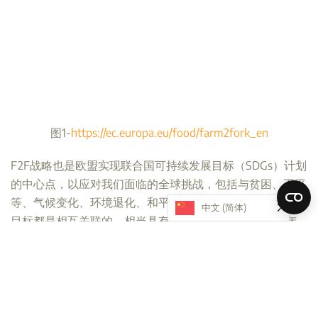
图1-
https://ec.europa.eu/food/farm2fork_en
F2F战略也是欧盟实现联合国可持续发展目标（SDGs）计划
的中心点，以应对我们面临的全球挑战，包括与贫困、不平
等、气候变化、环境退化、和平和正义有关的挑战。这17个
中文 (简体)
目标都是相互关联的，相当具有挑战性的目标是到2030年
实现所有目标。