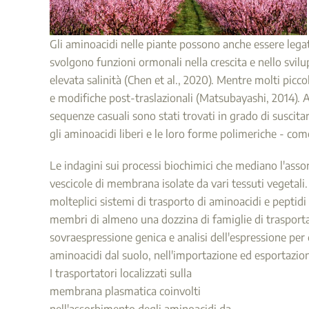
Gli aminoacidi nelle piante possono anche essere lega
svolgono funzioni ormonali nella crescita e nello svilupp
elevata salinità (Chen et al., 2020). Mentre molti picc
e modifiche post-traslazionali (Matsubayashi, 2014). A
sequenze casuali sono stati trovati in grado di suscita
gli aminoacidi liberi e le loro forme polimeriche - co
Le indagini sui processi biochimici che mediano l'asso
vescicole di membrana isolate da vari tessuti vegetali.
molteplici sistemi di trasporto di aminoacidi e peptidi
membri di almeno una dozzina di famiglie di trasportat
sovraespressione genica e analisi dell'espressione per 
aminoacidi dal suolo, nell'importazione ed esportazione
I trasportatori localizzati sulla
membrana plasmatica coinvolti
nell'assorbimento degli aminoacidi da