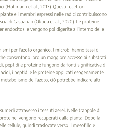
ici (Hohmann et al., 2017). Questi recettori
 piante e i membri espressi nelle radici contribuiscono
ascia di Casparian (Okuda et al., 2020). Le proteine
per endocitosi e vengono poi digerite all'interno delle
ismi per l'azoto organico. I microbi hanno tassi di
 che consentono loro un maggiore accesso ai substrati
di, peptidi e proteine fungono da fonti significative di
acidi, i peptidi e le proteine applicati esogenamente
il metabolismo dell'azoto, ciò potrebbe indicare altri
umerli attraverso i tessuti aerei. Nelle trappole di
 e proteine, vengono recuperati dalla pianta. Dopo la
e cellule, quindi traslocate verso il mesofillo e