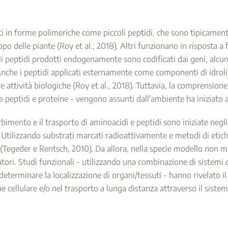
ti in forme polimeriche come piccoli peptidi, che sono tipicament
o delle piante (Roy et al., 2018). Altri funzionano in risposta a fer
oli peptidi prodotti endogenamente sono codificati dai geni, alcun
nche i peptidi applicati esternamente come componenti di idroliz
re attività biologiche (Roy et al., 2018). Tuttavia, la comprensio
me peptidi e proteine - vengono assunti dall'ambiente ha iniziato 
rbimento e il trasporto di aminoacidi e peptidi sono iniziate negl
 Utilizzando substrati marcati radioattivamente e metodi di etiche
 (Tegeder e Rentsch, 2010). Da allora, nella specie modello non mi
ori. Studi funzionali - utilizzando una combinazione di sistemi d
determinare la localizzazione di organi/tessuti - hanno rivelato il
 cellulare e/o nel trasporto a lunga distanza attraverso il sistem