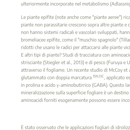
ulteriormente incorporate nel metabolismo (Adlassnig e
Le piante epifite (note anche come "piante aeree") rica
piante non parassitarie crescono sopra altre piante e c
non hanno sistemi radicali e vascolari sviluppati, han
bromeliacee epifite, come il "muschio spagnolo" (Tilla
ridotti che usano le radici per attaccarsi alle piante vi
E altri tipi di piante? Studi di tracciatura con aminoac
strisciante (Stiegler et al., 2013) e di pesco (Furuya
attraverso il fogliame. Un recente studio di McCoy et a
15N
,13C
glutammato con doppia marcatura
, applicato 
in prolina e acido γ-aminobutirrico (GABA). Questo lav
mineralizzazione sulla superficie fogliare è un destino
aminoacidi forniti esogenamente possono essere incor
È stato osservato che le applicazioni fogliari di idroliz