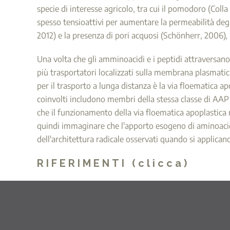
specie di interesse agricolo, tra cui il pomodoro (Colla 
spesso tensioattivi per aumentare la permeabilità degli a
2012) e la presenza di pori acquosi (Schönherr, 2006),
Una volta che gli amminoacidi e i peptidi attraversano 
più trasportatori localizzati sulla membrana plasmatica
per il trasporto a lunga distanza è la via floematica 
coinvolti includono membri della stessa classe di AAP 
che il funzionamento della via floematica apoplastica ne
quindi immaginare che l'apporto esogeno di aminoacidi a
dell'architettura radicale osservati quando si applicano 
RIFERIMENTI (clicca)