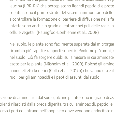
leucina (LRR-RK) che percepiscono ligandi peptidici e prote
costituiscono il primo strato del sistema immunitario delle
a controllare la formazione di barriere di diffusione nella f
intatte sono anche in grado di entrare nei peli delle radici 
cellule vegetali (Paungfoo-Lonhienne et al., 2008).
Nel suolo, le piante sono facilmente superate dai microrgan
ricambio più rapidi e rapporti superficie/volume più ampi,
nel suolo. Ciò fa sorgere dubbi sulla misura in cui aminoaci
azoto per le piante (Näsholm et al., 2009). Poiché gli amino
hanno effetti benefici (Colla et al., 2017b) che vanno oltre 
ruoli per gli aminoacidi e i peptidi assunti dal suolo.
izione di aminoacidi dal suolo, alcune piante sono in grado di ass
trienti rilasciati dalla preda digerita, tra cui aminoacidi, peptidi
erso i pori ed entrano nell'apoplasto dove vengono endocitate nell