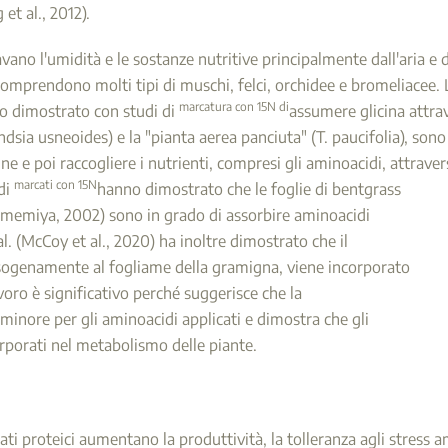
t al., 2012).
vano l'umidità e le sostanze nutritive principalmente dall'aria e d
omprendono molti tipi di muschi, felci, orchidee e bromeliacee. L
marcatura con 15N di
no dimostrato con studi di
assumere glicina attrav
ndsia usneoides) e la "pianta aerea panciuta" (T. paucifolia), so
cine e poi raccogliere i nutrienti, compresi gli aminoacidi, attraver
marcati con 15N
idi
hanno dimostrato che le foglie di bentgrass
 e Umemiya, 2002) sono in grado di assorbire aminoacidi
l. (McCoy et al., 2020) ha inoltre dimostrato che il
esogenamente al fogliame della gramigna, viene incorporato
oro è significativo perché suggerisce che la
 minore per gli aminoacidi applicati e dimostra che gli
porati nel metabolismo delle piante.
zati proteici aumentano la produttività, la tolleranza agli stress a