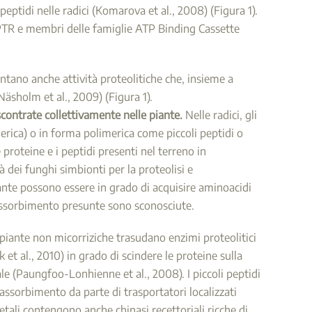
ptidi nelle radici (Komarova et al., 2008) (Figura 1).
ri PTR e membri delle famiglie ATP Binding Cassette
ntano anche attività proteolitiche che, insieme a
(Näsholm et al., 2009) (Figura 1).
scontrate collettivamente nelle piante.
Nelle radici, gli
rica) o in forma polimerica come piccoli peptidi o
 proteine e i peptidi presenti nel terreno in
tà dei funghi simbionti per la proteolisi e
ante possono essere in grado di acquisire aminoacidi
i assorbimento presunte sono sconosciute.
 piante non micorriziche trasudano enzimi proteolitici
et al., 2010) in grado di scindere le proteine sulla
cale (Paungfoo-Lonhienne et al., 2008). I piccoli peptidi
 l'assorbimento da parte di trasportatori localizzati
ali contengono anche chinasi recettoriali ricche di