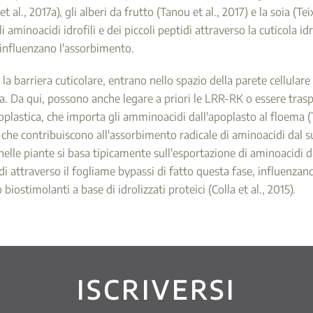
et al., 2017a), gli alberi da frutto (Tanou et al., 2017) e la soia (
minoacidi idrofili e dei piccoli peptidi attraverso la cuticola idro
 influenzano l'assorbimento.
la barriera cuticolare, entrano nello spazio della parete cellula
. Da qui, possono anche legare a priori le LRR-RK o essere traspor
apoplastica, che importa gli amminoacidi dall'apoplasto al floema
che contribuiscono all'assorbimento radicale di aminoacidi dal s
lle piante si basa tipicamente sull'esportazione di aminoacidi dall
ttraverso il fogliame bypassi di fatto questa fase, influenzando c
biostimolanti a base di idrolizzati proteici (Colla et al., 2015).
ISCRIVERSI