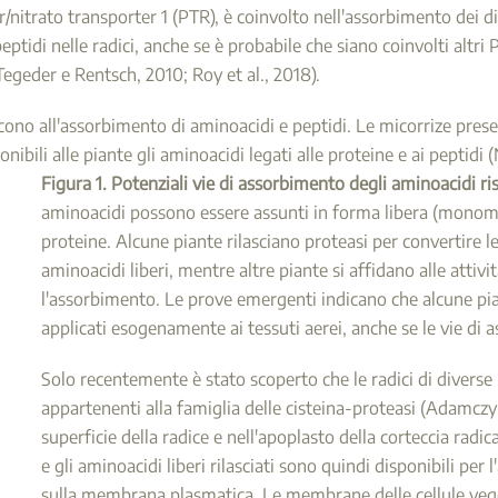
itrato transporter 1 (PTR), è coinvolto nell'assorbimento dei dipe
peptidi nelle radici, anche se è probabile che siano coinvolti alt
egeder e Rentsch, 2010; Roy et al., 2018).
scono all'assorbimento di aminoacidi e peptidi. Le micorrize prese
nibili alle piante gli aminoacidi legati alle proteine e ai peptidi 
Figura 1. Potenziali vie di assorbimento degli aminoacidi ri
aminoacidi possono essere assunti in forma libera (monome
proteine. Alcune piante rilasciano proteasi per convertire le
aminoacidi liberi, mentre altre piante si affidano alle attivi
l'assorbimento. Le prove emergenti indicano che alcune pi
applicati esogenamente ai tessuti aerei, anche se le vie d
Solo recentemente è stato scoperto che le radici di diverse
appartenenti alla famiglia delle cisteina-proteasi (Adamczyk 
superficie della radice e nell'apoplasto della corteccia radi
e gli aminoacidi liberi rilasciati sono quindi disponibili per
sulla membrana plasmatica. Le membrane delle cellule veget