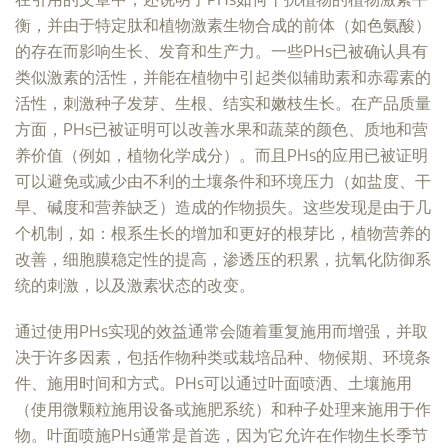
衡，并由于特定肽和植物激素生物合成的前体（如色氨酸）
的存在而影响生长、发育和生产力。一些PHs已被确认具有
类似激素的活性，并能在植物中引起类似辅助素和赤霉素的
活性，刺激种子发芽、生根、结实和嫩枝生长。在产品质量
方面，PHs已被证明可以改善水果和蔬菜的颜色、质地和营
养价值（例如，植物化学成分）。而且PHs的应用已被证明
可以避免或减少由不利的土壤条件和环境压力（如盐度、干
旱、碱度和营养缺乏）造成的作物损失。这些发现是由于几
个机制，如：根系生长的增加和更好的根芽比，植物营养的
改善，细胞膜稳定性的提高，渗透压的积累，抗氧化防御系
统的刺激，以及激素状态的改变。
通过使用PHs实现的效益通常会随着重复施用而增强，并取
决于许多因素，包括作物种类或栽培品种、物候期、环境条
件、施用时间和方式。PHs可以通过叶面喷洒、土壤施用
（使用微颗粒施用设备或施肥系统）和种子处理来施用于作
物。叶面喷施PHs通常是首选，因为它允许在作物生长季节