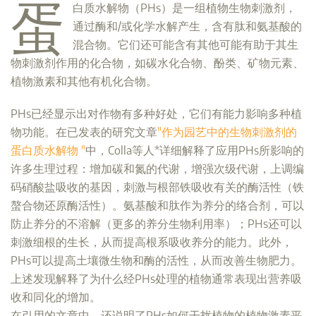
蛋
白质水解物（PHs）是一组植物生物刺激剂，
通过酶和/或化学水解产生，含有肽和氨基酸的
混合物。它们还可能含有其他可能有助于其生
物刺激剂作用的化合物，如碳水化合物、酚类、矿物元素、
植物激素和其他有机化合物。
PHs已经显示出对作物有多种好处，它们有能力影响多种植
物功能。在已发表的研究文章
"作为园艺中的生物刺激剂的
蛋白质水解物 "
中，Colla等人*详细解释了应用PHs所影响的
许多生理过程：增加碳和氮的代谢，增强次级代谢，上调编
码硝酸盐吸收的基因，刺激与根部铁吸收有关的酶活性（铁
螯合物还原酶活性）。氨基酸和肽作为养分的络合剂，可以
防止养分的不溶解（更多的养分生物利用率）；PHs还可以
刺激细根的生长，从而提高根系吸收养分的能力。此外，
PHs可以提高土壤微生物和酶的活性，从而改善生物肥力。
上述发现解释了为什么经PHs处理的植物通常表现出营养吸
收和同化的增加。
在引用的文章中，还说明了PHs如何干扰植物的植物激素平