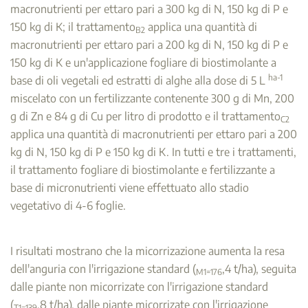
macronutrienti per ettaro pari a 300 kg di N, 150 kg di P e
150 kg di K; il trattamento
applica una quantità di
B2
macronutrienti per ettaro pari a 200 kg di N, 150 kg di P e
150 kg di K e un'applicazione fogliare di biostimolante a
ha-1
base di oli vegetali ed estratti di alghe alla dose di 5 L
miscelato con un fertilizzante contenente 300 g di Mn, 200
g di Zn e 84 g di Cu per litro di prodotto e il trattamento
C2
applica una quantità di macronutrienti per ettaro pari a 200
kg di N, 150 kg di P e 150 kg di K. In tutti e tre i trattamenti,
il trattamento fogliare di biostimolante e fertilizzante a
base di micronutrienti viene effettuato allo stadio
vegetativo di 4-6 foglie.
I risultati mostrano che la micorrizazione aumenta la resa
dell'anguria con l'irrigazione standard (
,4 t/ha), seguita
M1=176
dalle piante non micorrizate con l'irrigazione standard
(
,8 t/ha), dalle piante micorrizate con l'irrigazione
T1=139