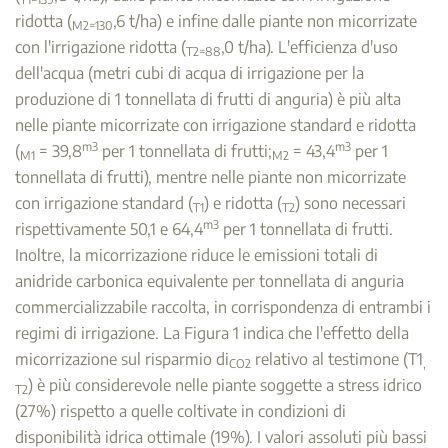
ridotta (
,6 t/ha) e infine dalle piante non micorrizate
M2=130
con l'irrigazione ridotta (
,0 t/ha). L'efficienza d'uso
T2=88
dell'acqua (metri cubi di acqua di irrigazione per la
produzione di 1 tonnellata di frutti di anguria) è più alta
nelle piante micorrizate con irrigazione standard e ridotta
m3
m3
(
= 39,8
per 1 tonnellata di frutti;
= 43,4
per 1
M1
M2
tonnellata di frutti), mentre nelle piante non micorrizate
con irrigazione standard (
) e ridotta (
) sono necessari
T1
T2
m3
rispettivamente 50,1 e 64,4
per 1 tonnellata di frutti.
Inoltre, la micorrizazione riduce le emissioni totali di
anidride carbonica equivalente per tonnellata di anguria
commercializzabile raccolta, in corrispondenza di entrambi i
regimi di irrigazione. La Figura 1 indica che l'effetto della
micorrizazione sul risparmio di
relativo al testimone (T1
CO2
,
) è più considerevole nelle piante soggette a stress idrico
T2
(27%) rispetto a quelle coltivate in condizioni di
disponibilità idrica ottimale (19%). I valori assoluti più bassi