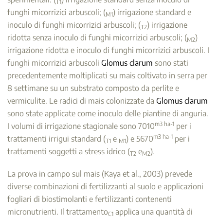
T1
funghi micorrizici arbuscoli; (
) irrigazione standard e
M1
inoculo di funghi micorrizici arbuscoli; (
) irrigazione
T2
ridotta senza inoculo di funghi micorrizici arbuscoli; (
)
M2
irrigazione ridotta e inoculo di funghi micorrizici arbuscoli. I
funghi micorrizici arbuscoli
Glomus clarum
sono stati
precedentemente moltiplicati su mais coltivato in serra per
8 settimane su un substrato composto da perlite e
vermiculite. Le radici di mais colonizzate da
Glomus clarum
sono state applicate come inoculo delle piantine di anguria.
m3
ha-1
I volumi di irrigazione stagionale sono 7010
per i
m3
ha-1
trattamenti irrigui standard (
e
) e 5670
per i
T1
M1
trattamenti soggetti a stress idrico (
e
).
T2
M2
La prova in campo sul mais (Kaya et al., 2003) prevede
diverse combinazioni di fertilizzanti al suolo e applicazioni
fogliari di biostimolanti e fertilizzanti contenenti
micronutrienti. Il trattamento
applica una quantità di
C1