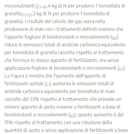
micronutrienti (
,4 kg di N per produrre 1 tonnellata di
C1=30
granella;
,3 kg di N per produrre 1 tonnellata di
C2=22
granella). I risultati del calcolo dei gas serra nella
produzione di mais con i trattamenti definiti rivelano che
l'apporto fogliare di biostimolanti e microelementi (
)
B2
riduce le emissioni totali di anidride carbonica equivalente
per tonnellata di granella raccolta rispetto al trattamento
che fornisce lo stesso apporto di fertilizzanti, ma senza
applicazione fogliare di biostimolanti e microelementi (
).
C2
La Figura 2 mostra che l'aumento dell'apporto di
fertilizzanti azotati (
) aumenta le emissioni totali di
C1
anidride carbonica equivalente per tonnellata di mais
raccolto del 33% rispetto al trattamento che prevede un
minore apporto di azoto insieme a fertilizzanti a base di
biostimolanti e microelementi (
); questo aumento è del
B2
15% rispetto al trattamento con una riduzione della
quantità di azoto e senza applicazione di fertilizzanti a base