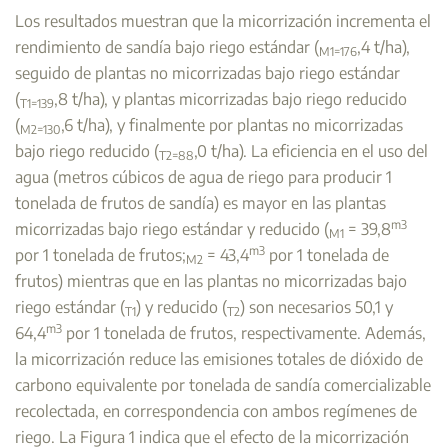
Los resultados muestran que la micorrización incrementa el
rendimiento de sandía bajo riego estándar (
,4 t/ha),
M1=176
seguido de plantas no micorrizadas bajo riego estándar
(
,8 t/ha), y plantas micorrizadas bajo riego reducido
T1=139
(
,6 t/ha), y finalmente por plantas no micorrizadas
M2=130
bajo riego reducido (
,0 t/ha). La eficiencia en el uso del
T2=88
agua (metros cúbicos de agua de riego para producir 1
tonelada de frutos de sandía) es mayor en las plantas
m3
micorrizadas bajo riego estándar y reducido (
= 39,8
M1
m3
por 1 tonelada de frutos;
= 43,4
por 1 tonelada de
M2
frutos) mientras que en las plantas no micorrizadas bajo
riego estándar (
) y reducido (
) son necesarios 50,1 y
T1
T2
m3
64,4
por 1 tonelada de frutos, respectivamente. Además,
la micorrización reduce las emisiones totales de dióxido de
carbono equivalente por tonelada de sandía comercializable
recolectada, en correspondencia con ambos regímenes de
riego. La Figura 1 indica que el efecto de la micorrización