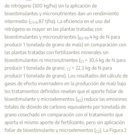
de nitrógeno (300 kg/ha) sin la aplicación de
bioestimulantes y micronutrientes dan un rendimiento
intermedio (
,87 t/ha). La eficiencia en el uso del
C1=9
nitrógeno es mayor en las plantas tratadas con
bioestimulantes y micronutrientes (
,4 kg de N para
B2=19
producir 1 tonelada de grano de maíz) en comparación con
las plantas tratadas con fertilizantes minerales sin
bioestimulantes ni micronutrientes (
= 30,4 kg de N para
C1
producir 1 tonelada de grano;
= 22,3 kg de N para
C2
producir 1 tonelada de grano). Los resultados del cálculo de
gases de efecto invernadero en la producción de maíz bajo
los tratamientos definidos revelan que el aporte foliar de
bioestimulante y microelementos (
) reduce las emisiones
B2
totales de dióxido de carbono equivalente por tonelada de
grano cosechado en comparación con el tratamiento que
aporta el mismo aporte de fertilizante, pero sin aplicación
foliar de bioestimulante y microelementos (
). La Figura 2
C2