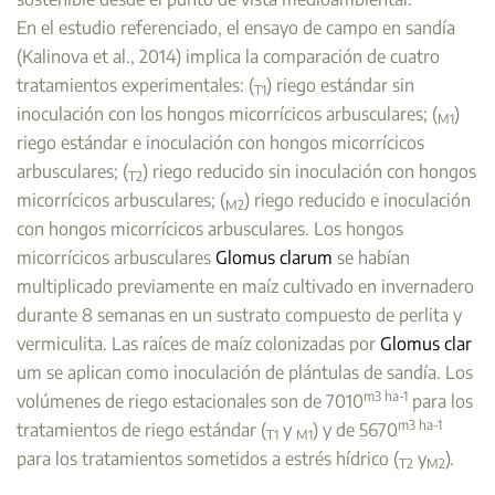
En el estudio referenciado, el ensayo de campo en sandía
(Kalinova et al., 2014) implica la comparación de cuatro
tratamientos experimentales: (
) riego estándar sin
T1
inoculación con los hongos micorrícicos arbusculares; (
)
M1
riego estándar e inoculación con hongos micorrícicos
arbusculares; (
) riego reducido sin inoculación con hongos
T2
micorrícicos arbusculares; (
) riego reducido e inoculación
M2
con hongos micorrícicos arbusculares. Los hongos
micorrícicos arbusculares
Glomus clarum
se habían
multiplicado previamente en maíz cultivado en invernadero
durante 8 semanas en un sustrato compuesto de perlita y
vermiculita. Las raíces de maíz colonizadas por
Glomus clar
um se aplican como inoculación de plántulas de sandía. Los
m3
ha-1
volúmenes de riego estacionales son de 7010
para los
m3
ha-1
tratamientos de riego estándar (
y
) y de 5670
T1
M1
para los tratamientos sometidos a estrés hídrico (
y
).
T2
M2