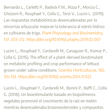
Bernardo L., Carletti P., Badeck F.W., Rizza F., Morcia C.,
Ghizzoni R., Rouphael Y., Colla G., Terzi V., Lucini L. (2019).
Las respuestas metabolómicas desencadenadas por la
micorriza arbuscular mejoran la tolerancia al estrés hídrico
en cultivares de trigo.
Plant Physiology and Biochemistry,
137, 203-212. https://doi.org/10.1016/j.plaphy.2019.02.007
Lucini L., Rouphael Y., Cardarelli M., Canaguier R., Kumar P.,
Colla G. (2015). The effect of a plant-derived biostimulant
on metabolic profiling and crop performance of lettuce
grown under saline conditions.
Scientia Horticulturae, 182,
124-133. https://doi.org/10.1016/j.scienta.2014.11.022
Lucini L., Rouphael Y., Cardarelli M., Bonini P., Baffi C., Colla
G. (2018). Un bioestimulante basado en biopolímeros
vegetales promovió el crecimiento de la raíz en melón
mientras desencadenaba brasinoesteroides y compuestos