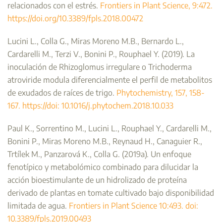
relacionados con el estrés.
Frontiers in Plant Science, 9:472.
https://doi.org/10.3389/fpls.2018.00472
Lucini L., Colla G., Miras Moreno M.B., Bernardo L.,
Cardarelli M., Terzi V., Bonini P., Rouphael Y. (2019). La
inoculación de Rhizoglomus irregulare o Trichoderma
atroviride modula diferencialmente el perfil de metabolitos
de exudados de raíces de trigo.
Phytochemistry, 157, 158-
167. https://doi: 10.1016/j.phytochem.2018.10.033
Paul K., Sorrentino M., Lucini L., Rouphael Y., Cardarelli M.,
Bonini P., Miras Moreno M.B., Reynaud H., Canaguier R.,
Trtílek M., Panzarová K., Colla G. (2019a). Un enfoque
fenotípico y metabolómico combinado para dilucidar la
acción bioestimulante de un hidrolizado de proteína
derivado de plantas en tomate cultivado bajo disponibilidad
limitada de agua.
Frontiers in Plant Science 10:493. doi:
10.3389/fpls.2019.00493