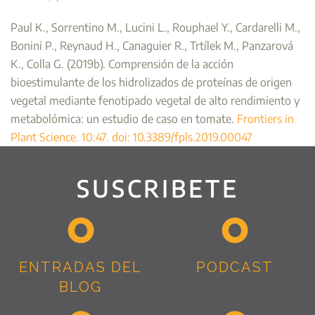
Paul K., Sorrentino M., Lucini L., Rouphael Y., Cardarelli M.,
Bonini P., Reynaud H., Canaguier R., Trtílek M., Panzarová
K., Colla G. (2019b). Comprensión de la acción
bioestimulante de los hidrolizados de proteínas de origen
vegetal mediante fenotipado vegetal de alto rendimiento y
metabolómica: un estudio de caso en tomate.
Frontiers in
Plant Science. 10:47. doi: 10.3389/fpls.2019.00047
SUSCRIBETE
ENTRADAS DEL
PODCAST
BLOG