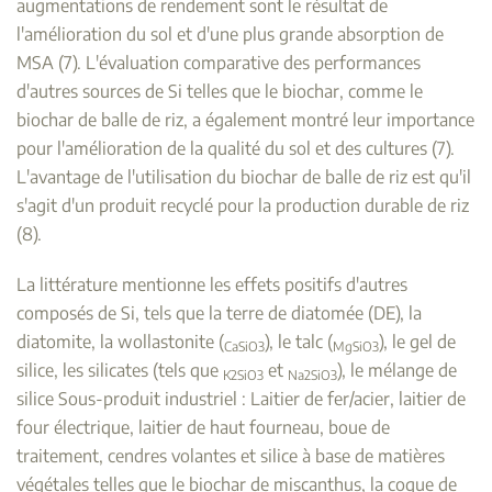
augmentations de rendement sont le résultat de
l'amélioration du sol et d'une plus grande absorption de
MSA (7). L'évaluation comparative des performances
d'autres sources de Si telles que le biochar, comme le
biochar de balle de riz, a également montré leur importance
pour l'amélioration de la qualité du sol et des cultures (7).
L'avantage de l'utilisation du biochar de balle de riz est qu'il
s'agit d'un produit recyclé pour la production durable de riz
(8).
La littérature mentionne les effets positifs d'autres
composés de Si, tels que la terre de diatomée (DE), la
diatomite, la wollastonite (
), le talc (
), le gel de
CaSiO3
MgSiO3
silice, les silicates (tels que
et
), le mélange de
K2SiO3
Na2SiO3
silice Sous-produit industriel : Laitier de fer/acier, laitier de
four électrique, laitier de haut fourneau, boue de
traitement, cendres volantes et silice à base de matières
végétales telles que le biochar de miscanthus, la coque de