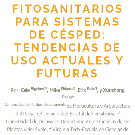
FITOSANITARIOS
PARA SISTEMAS
DE CÉSPED:
TENDENCIAS DE
USO ACTUALES Y
FUTURAS
Bigelow1*
Fidanza2
Ervin3
Por:
Cale
, Mike
, Erik
, y Xunzhong
Zhang4
1Universidad de Purdue-Departamento
de Horticultura y Arquitectura
2
3
del Paisaje,
Universidad Estatal de Pensilvania,
Universidad de Delaware-Departamento de Ciencias de las
4
Plantas y del Suelo,
Virginia Tech-Escuela de Ciencias de