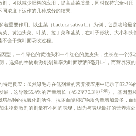
激剂，可以减少肥料的应用，提高蔬菜质量，同时保持完全可用
不同浓度下运作的几种成分的结果。
要作用。以生菜（Lactuca sativa L.）为例，它是
马菜、黄油头菜、叶菜、拉丁菜和茎菜，在叶子形状、大小和头
能不会干扰叶面吸收过程。
生菜基因型，一个绿色的黄油头和一个红色的脆皮头，生长在一个
1
明，选择的生物刺激剂剂量率为叶面喷洒3毫升L-
，而营养液的应用
定反应：虽然绿毛丹在低剂量的营养液应用中记录了82.7%的可
公顷
导致55.4%的产量增长（45.2至70.3吨/
）。基因型
栽培品种的抗氧化剂活性、抗坏血酸和矿物质含量增加最多，而
增加生物刺激剂的剂量有不同的表现，因为与表现最好的营养液处