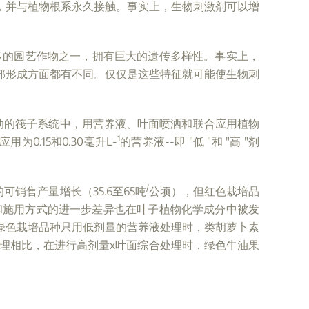
，并与植物根系永久接触。事实上，生物刺激剂可以增
栽培最多的园艺作物之一，拥有巨大的遗传多样性。事实上，
部形成方面都有不同。仅仅是这些特征就可能使生物刺
浮动的筏子系统中，用营养液、叶面喷洒和联合应用植物
1
为0.15和0.30毫升L-
的营养液--即 "低 "和 "高 "剂
/
销售产量增长（35.6至65吨
公顷），但红色栽培品
和施用方式的进一步差异也在叶子植物化学成分中被发
绿色栽培品种只用低剂量的营养液处理时，类胡萝卜素
理相比，在进行高剂量x叶面综合处理时，绿色牛油果