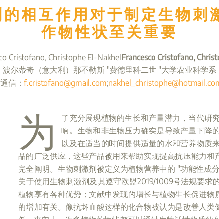
剂的相互作用对于制定生物刺
作物性状至关重要
Cristofano, Christophe El-Nakhel
Francesco Cristofano, Chris
波尔蒂奇（意大利）那不勒斯 "费德里科二世 "大学农业科学系
*通信：
f.cristofano@gmail.com
;
nakhel_christophe@hotmail.co
为
了充分展现植物的生长和产量潜力，当代研
响。生物和非生物压力确实是导致产量下降
以及在适当的时间提供适量的水和营养物质
品的广泛供应，这些产品被用来帮助实现提高抗压能力和
完全阐明。生物刺激剂被定义为植物营养中的 "功能性成
关于使用生物刺激剂及其遵守欧盟2019/1009号法规
植物享有各种优势；文献中发现的增长与植物生长促进物
的增加有关。像抗坏血酸这样的化合物被认为是改善人类