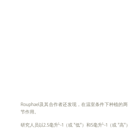
Rouphael及其合作者还发现，在温室条件下种植的两个
节作用。
L
L
研究人员以2.5毫升
-1（或 "低"）和5毫升
-1（或 