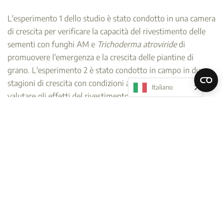
L'esperimento 1 dello studio è stato condotto in una camera
di crescita per verificare la capacità del rivestimento delle
sementi con funghi AM e
Trichoderma atroviride
di
promuovere l'emergenza e la crescita delle piantine di
grano. L'esperimento 2 è stato condotto in campo in due
stagioni di crescita con condizioni ambientali variabili, per
Italiano
valutare gli effetti del rivestimento delle sementi con
funghi AM e Trichoderma
atroviride
sull'indice SPAD, sulla
fluorescenza della clorofilla, sulla crescita delle piante, sulla
resa, sulla qualità della granella e sulla composizione
minerale del grano invernale.
Nell'Esperimento 1, il tempo medio di emergenza è stato
ridotto e l'indice SPAD, il numero di foglie e la biomassa
secca di germogli e radici sono risultati significativamente
più alti rispetto ai semi non rivestiti. (Figura 1)