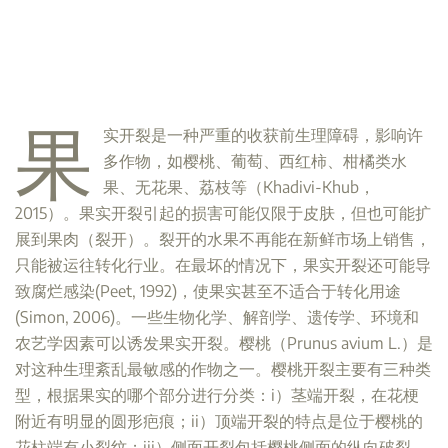
果
实开裂是一种严重的收获前生理障碍，影响许
多作物，如樱桃、葡萄、西红柿、柑橘类水
果、无花果、荔枝等（Khadivi-Khub，
2015）。果实开裂引起的损害可能仅限于皮肤，但也可能扩
展到果肉（裂开）。裂开的水果不再能在新鲜市场上销售，
只能被运往转化行业。在最坏的情况下，果实开裂还可能导
致腐烂感染(Peet, 1992)，使果实甚至不适合于转化用途
(Simon, 2006)。一些生物化学、解剖学、遗传学、环境和
农艺学因素可以诱发果实开裂。樱桃（Prunus avium L.）是
对这种生理紊乱最敏感的作物之一。樱桃开裂主要有三种类
型，根据果实的哪个部分进行分类：i）茎端开裂，在花梗
附近有明显的圆形疤痕；ii）顶端开裂的特点是位于樱桃的
花柱端有小裂纹；iii）侧面开裂包括樱桃侧面的纵向破裂。