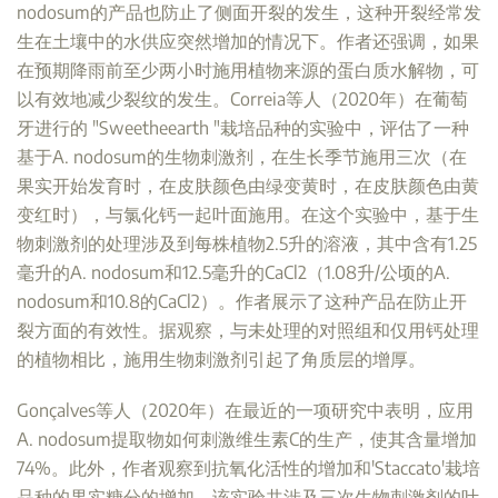
nodosum的产品也防止了侧面开裂的发生，这种开裂经常发
生在土壤中的水供应突然增加的情况下。作者还强调，如果
在预期降雨前至少两小时施用植物来源的蛋白质水解物，可
以有效地减少裂纹的发生。Correia等人（2020年）在葡萄
牙进行的 "Sweetheearth "栽培品种的实验中，评估了一种
基于A. nodosum的生物刺激剂，在生长季节施用三次（在
果实开始发育时，在皮肤颜色由绿变黄时，在皮肤颜色由黄
变红时），与氯化钙一起叶面施用。在这个实验中，基于生
物刺激剂的处理涉及到每株植物2.5升的溶液，其中含有1.25
毫升的A. nodosum和12.5毫升的CaCl2（1.08升/公顷的A.
nodosum和10.8的CaCl2）。作者展示了这种产品在防止开
裂方面的有效性。据观察，与未处理的对照组和仅用钙处理
的植物相比，施用生物刺激剂引起了角质层的增厚。
Gonçalves等人（2020年）在最近的一项研究中表明，应用
A. nodosum提取物如何刺激维生素C的生产，使其含量增加
74%。此外，作者观察到抗氧化活性的增加和'Staccato'栽培
品种的果实糖分的增加。该实验共涉及三次生物刺激剂的叶