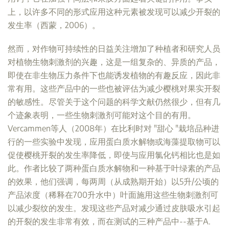
上，以许多不同的形式应用这种元素被发现可以减少开裂的
发生率（西蒙，2006）。
然而，对作物可持续性的日益关注增加了种植者和研究人员
对植物生物刺激剂的兴趣，这是一组复杂的、异质的产品，
即使在非生物压力条件下也能诱发植物的有趣反应，因此非
常有用。这些产品中的一些也被评估为减少樱桃对果实开裂
的敏感性。尽管关于这个问题的科学文献仍然很少，但有几
个迹象表明，一些生物刺激剂可能对这个目的有用。
Vercammen等人（2008年）在比利时对 "甜心 "栽培品种进
行的一些实验中发现，应用蛋白质水解物或海藻提取物可以
促使樱桃开裂的发生率降低，即使与应用氯化钙相比也是如
此。作者比较了两种蛋白质水解物和一种基于叶绿素的产品
的效果，他们强调，每两周（从成熟期开始）以5升/公顷的
产品浓度（稀释在700升水中）叶面施用这些生物刺激剂可
以减少裂纹的发生。发现这些产品对减少通过皮肤吸水引起
的开裂的发生非常有效，而在测试的三种产品中--基于A.