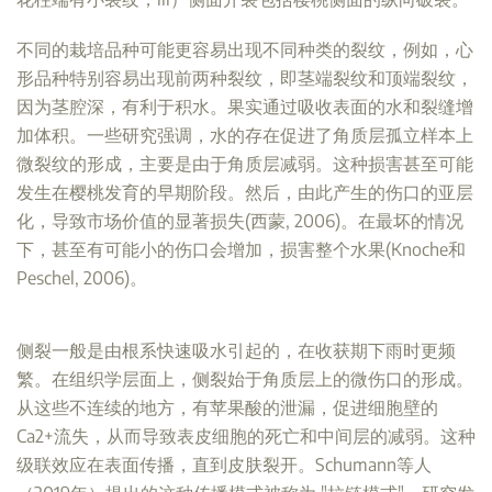
不同的栽培品种可能更容易出现不同种类的裂纹，例如，心
形品种特别容易出现前两种裂纹，即茎端裂纹和顶端裂纹，
因为茎腔深，有利于积水。果实通过吸收表面的水和裂缝增
加体积。一些研究强调，水的存在促进了角质层孤立样本上
微裂纹的形成，主要是由于角质层减弱。这种损害甚至可能
发生在樱桃发育的早期阶段。然后，由此产生的伤口的亚层
化，导致市场价值的显著损失(西蒙, 2006)。在最坏的情况
下，甚至有可能小的伤口会增加，损害整个水果(Knoche和
Peschel, 2006)。
侧裂一般是由根系快速吸水引起的，在收获期下雨时更频
繁。在组织学层面上，侧裂始于角质层上的微伤口的形成。
从这些不连续的地方，有苹果酸的泄漏，促进细胞壁的
Ca2+流失，从而导致表皮细胞的死亡和中间层的减弱。这种
级联效应在表面传播，直到皮肤裂开。Schumann等人