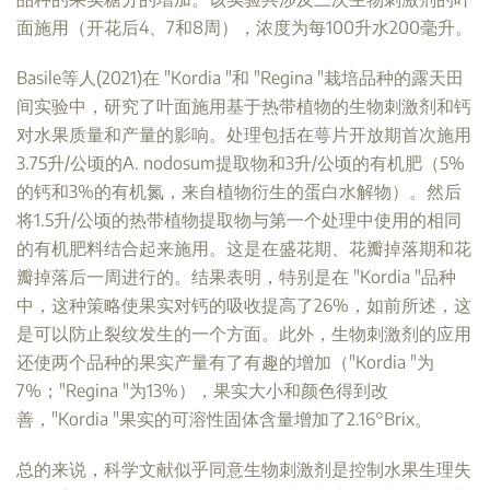
面施用（开花后4、7和8周），浓度为每100升水200毫升。
Basile等人(2021)在 "Kordia "和 "Regina "栽培品种的露天田
间实验中，研究了叶面施用基于热带植物的生物刺激剂和钙
对水果质量和产量的影响。处理包括在萼片开放期首次施用
3.75升/公顷的A. nodosum提取物和3升/公顷的有机肥（5%
的钙和3%的有机氮，来自植物衍生的蛋白水解物）。然后
将1.5升/公顷的热带植物提取物与第一个处理中使用的相同
的有机肥料结合起来施用。这是在盛花期、花瓣掉落期和花
瓣掉落后一周进行的。结果表明，特别是在 "Kordia "品种
中，这种策略使果实对钙的吸收提高了26%，如前所述，这
是可以防止裂纹发生的一个方面。此外，生物刺激剂的应用
还使两个品种的果实产量有了有趣的增加（"Kordia "为
7%；"Regina "为13%），果实大小和颜色得到改
善，"Kordia "果实的可溶性固体含量增加了2.16°Brix。
总的来说，科学文献似乎同意生物刺激剂是控制水果生理失