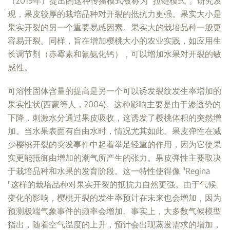
（2019年）提出的这种传播模式被称为 "拉链模式"。研究发
现，果皮较厚的栽培品种对开裂的抵抗力更强。果实大小是
果实开裂的另一个重要易感因素。果实大的栽培品种一般更
容易开裂。同样，旨在增加樱桃大小的农业实践，如应用生
长调节剂（赤霉素和氰氨化钙），可以增加水果对开裂的敏
感性。
可溶性固体含量的提高是另一个可以诱发裂纹发生率增加的
果实性状(西蒙等人，2004)。这种影响主要是由于渗透势的
下降，刺激水分通过果皮吸收，这诱发了樱桃体积的突然增
加。当水果表面有自由水时，情况尤其如此。果皮弹性在减
少樱桃开裂的突发事件中起着举足轻重的作用，因为它使果
实更能抵御由增加的潮气所产生的张力。果皮弹性主要取决
于栽培品种和水果的发育阶段。这一特性使得像 "Regina
"这样的栽培品种对果实开裂的抵抗力自然更强。由于气候
变化的影响，樱桃开裂的发生率预计在未来也会增加，因为
预测极端气象事件的频率会增加。事实上，大多数气候模型
指出，随着空气温度的上升，预计会出现蒸发需求的增加，