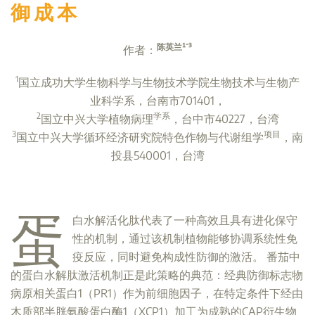
御成本
陈英兰¹⁻³
作者：
1
国立成功大学生物科学与生物技术学院生物技术与生物产
业科学系，台南市701401，
2
学系
国立中兴大学植物病理
，台中市40227，台湾
3
项目
国立中兴大学循环经济研究院特色作物与代谢组学
，南
投县540001，台湾
蛋
白水解活化肽代表了一种高效且具有进化保守
性的机制，通过该机制植物能够协调系统性免
疫反应，同时避免构成性防御的激活。 番茄中
的蛋白水解肽激活机制正是此策略的典范：经典防御标志物
病原相关蛋白1（PR1）作为前细胞因子，在特定条件下经由
木质部半胱氨酸蛋白酶1（XCP1）加工为成熟的CAP衍生物